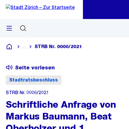
Zu
Zu
Sprunglink
Navigation
Menü
Suchen
M
öf
STRB Nr. 0006/2021
...
Blende alle Breadcrumbs ein
Deutsch
Seite vorlesen
Stadtratsbeschluss
STRB Nr. 0006/2021
Schriftliche Anfrage von
Markus Baumann, Beat
Oberholzer und 1