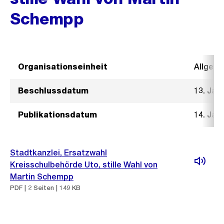
Schempp
Organisationseinheit
Allgeme
Beschlussdatum
13. Jan
Publikationsdatum
14. Jan
Stadtkanzlei, Ersatzwahl
Kreisschulbehörde Uto, stille Wahl von
Martin Schempp
PDF | 2 Seiten | 149 KB