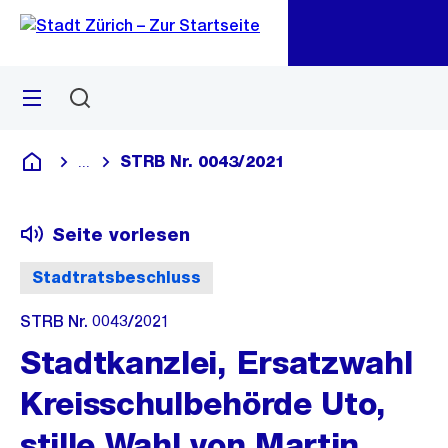
Zu
Zu
Sprunglink
Navigation
Menü
Suchen
M
öf
STRB Nr. 0043/2021
...
Blende alle Breadcrumbs ein
Deutsch
Seite vorlesen
Stadtratsbeschluss
STRB Nr. 0043/2021
Stadtkanzlei, Ersatzwahl
Kreisschulbehörde Uto,
stille Wahl von Martin