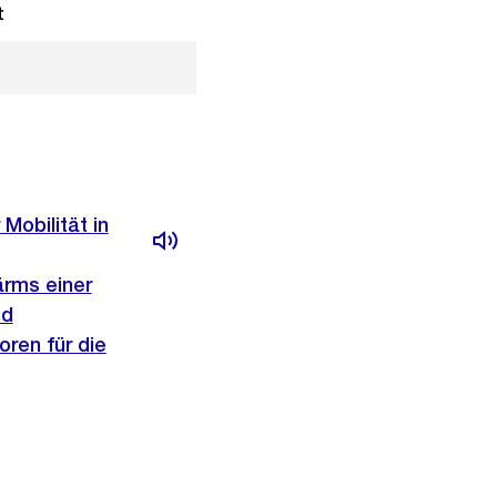
t
Mobilität in
rms einer
nd
oren für die