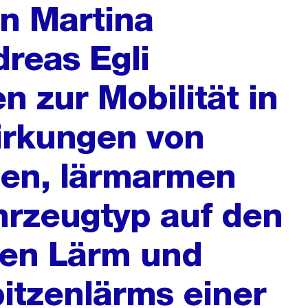
on Martina
reas Egli
n zur Mobilität in
irkungen von
en, lärmarmen
hrzeugtyp auf den
n Lärm und
pitzenlärms einer