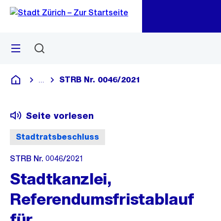
Zu
Zu
Sprunglink
Navigation
Menü
Suchen
M
öf
STRB Nr. 0046/2021
...
Blende alle Breadcrumbs ein
Deutsch
Seite vorlesen
Stadtratsbeschluss
STRB Nr. 0046/2021
Stadtkanzlei,
Referendumsfristablauf
für