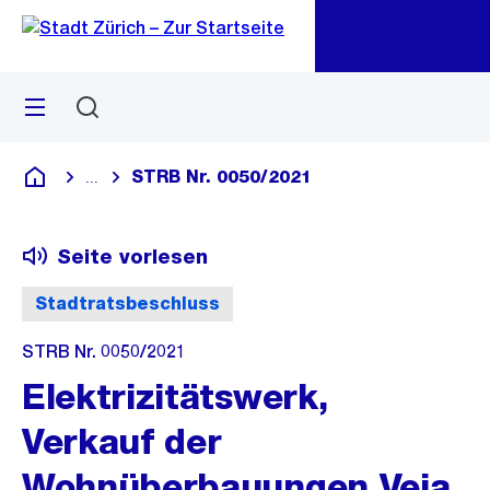
Zu
Zu
Sprunglink
Navigation
Menü
Suchen
M
öf
STRB Nr. 0050/2021
...
Blende alle Breadcrumbs ein
Deutsch
Seite vorlesen
Stadtratsbeschluss
STRB Nr. 0050/2021
Elektrizitätswerk,
Verkauf der
Wohnüberbauungen Veia