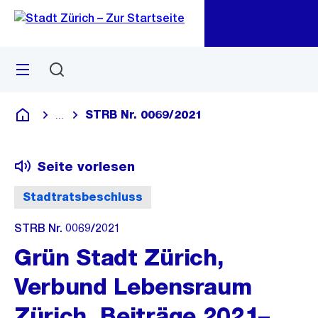
Zu
Zu
Sprunglink
Navigation
Menü
Suchen
M
öf
STRB Nr. 0069/2021
...
Blende alle Breadcrumbs ein
Deutsch
Seite vorlesen
Stadtratsbeschluss
STRB Nr. 0069/2021
Grün Stadt Zürich,
Verbund Lebensraum
Zürich, Beiträge 2021–