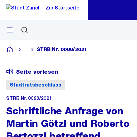
Zu
Zu
Sprunglink
Navigation
Menü
Suchen
M
öf
STRB Nr. 0088/2021
...
Blende alle Breadcrumbs ein
Deutsch
Seite vorlesen
Stadtratsbeschluss
STRB Nr. 0088/2021
Schriftliche Anfrage von
Martin Götzl und Roberto
Bertozzi betreffend