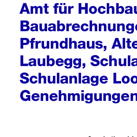
Amt für Hochba
Bauabrechnunge
Pfrundhaus, Alt
Laubegg, Schul
Schulanlage Loo
Genehmigunge