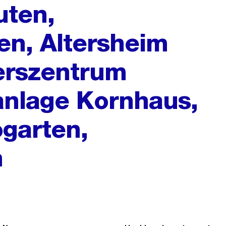
uten,
n, Altersheim
erszentrum
anlage Kornhaus,
garten,
n