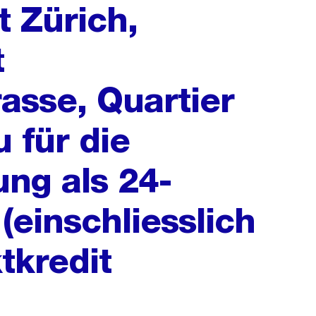
t Zürich,
t
sse, Quartier
 für die
ng als 24-
einschliesslich
tkredit