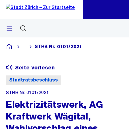
Zu
Zu
Sprunglink
Navigation
Menü
Suchen
M
öf
STRB Nr. 0101/2021
...
Blende alle Breadcrumbs ein
Deutsch
Seite vorlesen
Stadtratsbeschluss
STRB Nr. 0101/2021
Elektrizitätswerk, AG
Kraftwerk Wägital,
Wahlvorschlag eines