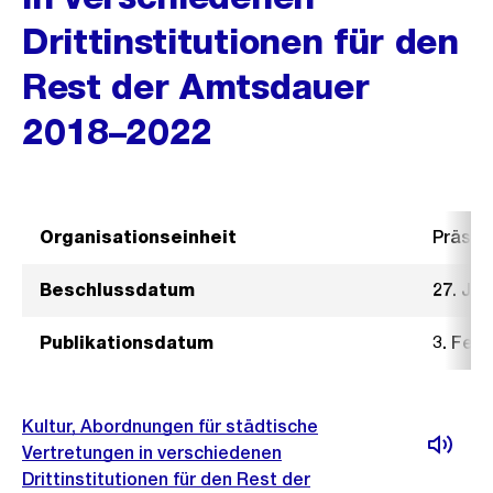
Drittinstitutionen für den
Rest der Amtsdauer
2018–2022
Organisationseinheit
Präsid
Beschlussdatum
27. Ja
Publikationsdatum
3. Feb
Kultur, Abordnungen für städtische
Vertretungen in verschiedenen
Drittinstitutionen für den Rest der