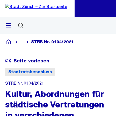
Zu
Zu
Sprunglink
Navigation
Menü
Suchen
M
öf
STRB Nr. 0104/2021
...
Blende alle Breadcrumbs ein
Deutsch
Seite vorlesen
Stadtratsbeschluss
STRB Nr. 0104/2021
Kultur, Abordnungen für
städtische Vertretungen
in verschiedenen