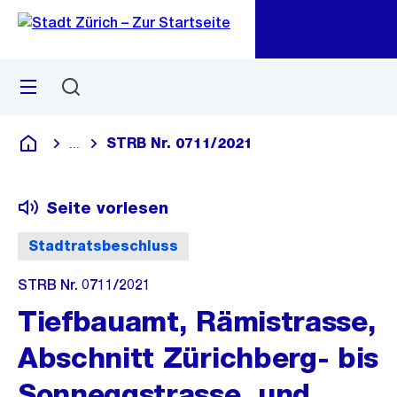
Zu
Zu
Sprunglink
Navigation
Menü
Suchen
M
öf
STRB Nr. 0711/2021
...
Blende alle Breadcrumbs ein
Deutsch
Seite vorlesen
Stadtratsbeschluss
STRB Nr. 0711/2021
Tiefbauamt, Rämistrasse,
Abschnitt Zürichberg- bis
Sonneggstrasse, und