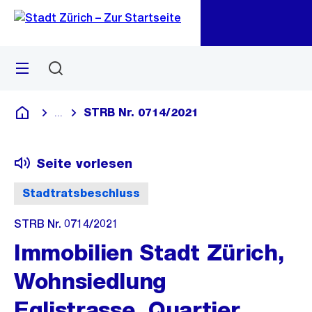
Zu
Zu
Sprunglink
Navigation
Menü
Suchen
M
öf
STRB Nr. 0714/2021
...
Blende alle Breadcrumbs ein
Deutsch
Seite vorlesen
Stadtratsbeschluss
STRB Nr. 0714/2021
Immobilien Stadt Zürich,
Wohnsiedlung
Eglistrasse, Quartier