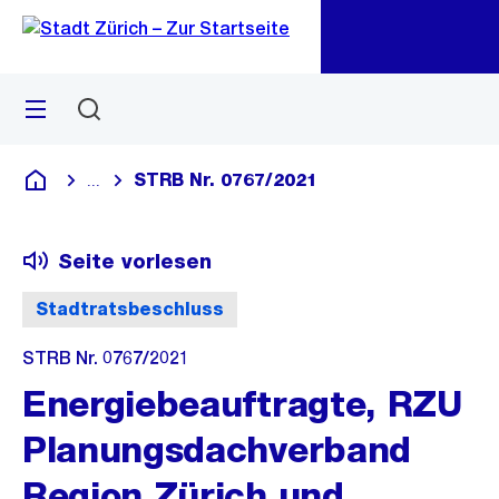
Zu
Zu
Sprunglink
Navigation
Menü
Suchen
M
öf
STRB Nr. 0767/2021
...
Blende alle Breadcrumbs ein
Deutsch
Seite vorlesen
Stadtratsbeschluss
STRB Nr. 0767/2021
Energiebeauftragte, RZU
Planungsdachverband
Region Zürich und