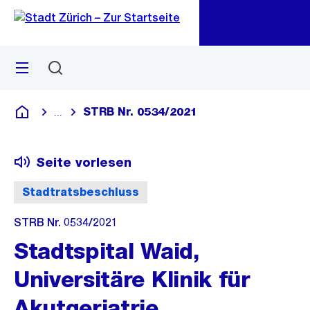
Zu
Zu
Sprunglink
Navigation
Menü
Suchen
M
öf
STRB Nr. 0534/2021
...
Blende alle Breadcrumbs ein
Deutsch
Seite vorlesen
Stadtratsbeschluss
STRB Nr. 0534/2021
Stadtspital Waid,
Universitäre Klinik für
Akutgeriatrie,