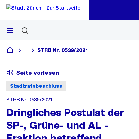
Zu
Zu
Sprunglink
Navigation
Menü
Suchen
M
öf
STRB Nr. 0539/2021
...
Blende alle Breadcrumbs ein
Deutsch
Seite vorlesen
Stadtratsbeschluss
STRB Nr. 0539/2021
Dringliches Postulat der
SP-, Grüne- und AL -
Fraktion betreffend