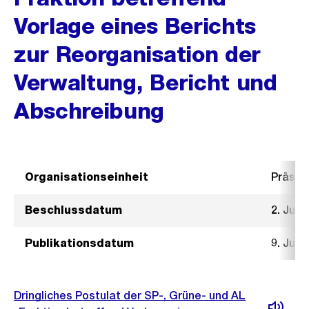
Vorlage eines Berichts
zur Reorganisation der
Verwaltung, Bericht und
Abschreibung
Organisationseinheit
Präsid
Beschlussdatum
2. Juni
Publikationsdatum
9. Juni
Dringliches Postulat der SP-, Grüne- und AL