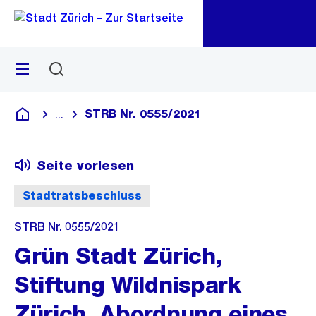
Zu
Zu
Sprunglink
Navigation
Menü
Suchen
M
öf
STRB Nr. 0555/2021
...
Blende alle Breadcrumbs ein
Deutsch
Seite vorlesen
Stadtratsbeschluss
STRB Nr. 0555/2021
Grün Stadt Zürich,
Stiftung Wildnispark
Zürich, Abordnung eines