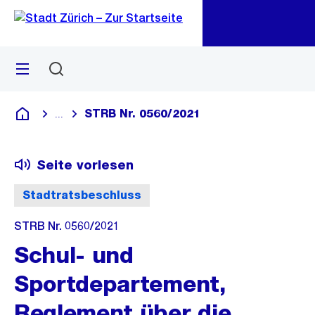
Zu
Zu
Sprunglink
Navigation
Menü
Suchen
M
öf
STRB Nr. 0560/2021
...
Blende alle Breadcrumbs ein
Deutsch
Seite vorlesen
Stadtratsbeschluss
STRB Nr. 0560/2021
Schul- und
Sportdepartement,
Reglement über die