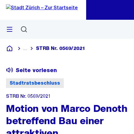
Zu
Zu
Sprunglink
Navigation
Menü
Suchen
M
öf
STRB Nr. 0569/2021
...
Blende alle Breadcrumbs ein
Deutsch
Seite vorlesen
Stadtratsbeschluss
STRB Nr. 0569/2021
Motion von Marco Denoth
betreffend Bau einer
attraktiven