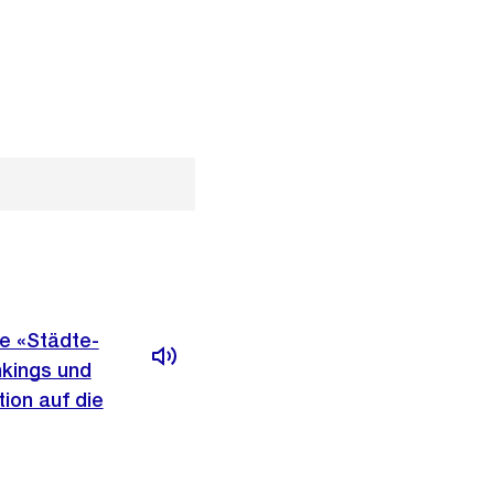
te «Städte-
nkings und
ion auf die