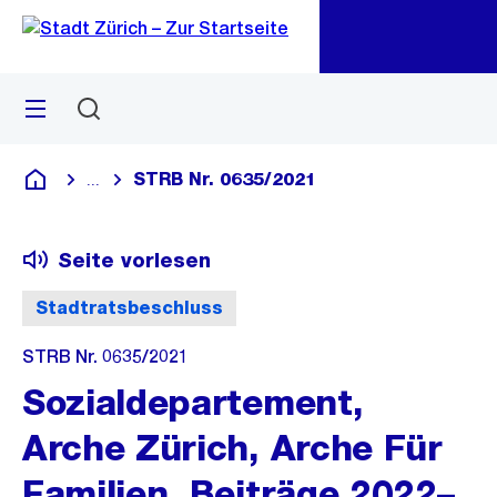
Zu
Zu
Sprunglink
Navigation
Menü
Suchen
M
öf
STRB Nr. 0635/2021
...
Blende alle Breadcrumbs ein
Deutsch
Seite vorlesen
Stadtratsbeschluss
STRB Nr. 0635/2021
Sozialdepartement,
Arche Zürich, Arche Für
Familien, Beiträge 2022–