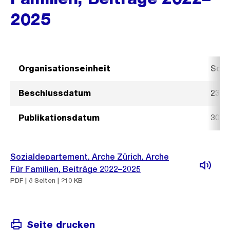
2025
Organisationseinheit
Sozi
Beschlussdatum
23. J
Publikationsdatum
30. J
Sozialdepartement, Arche Zürich, Arche
Für Familien, Beiträge 2022–2025
PDF | 8 Seiten | 210 KB
Seite drucken