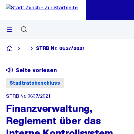
Zu
Zu
Sprunglink
Navigation
Menü
Suchen
M
öf
STRB Nr. 0637/2021
...
Blende alle Breadcrumbs ein
Deutsch
Seite vorlesen
Stadtratsbeschluss
STRB Nr. 0637/2021
Finanzverwaltung,
Reglement über das
Interne Kontrollsystem