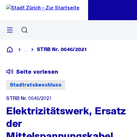
Zu
Zu
Sprunglink
Navigation
Menü
Suchen
M
öf
STRB Nr. 0646/2021
...
Blende alle Breadcrumbs ein
Deutsch
Seite vorlesen
Stadtratsbeschluss
STRB Nr. 0646/2021
Elektrizitätswerk, Ersatz
der
Mittelspannungskabel