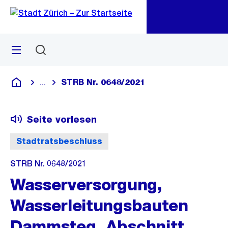
Zu
Zu
Sprunglink
Navigation
Menü
Suchen
M
öf
STRB Nr. 0648/2021
...
Blende alle Breadcrumbs ein
Deutsch
Seite vorlesen
Stadtratsbeschluss
STRB Nr. 0648/2021
Wasserversorgung,
Wasserleitungsbauten
Dammsteg, Abschnitt