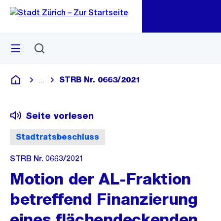
Zu
Zu
Sprunglink
Navigation
Menü
Suchen
M
öf
STRB Nr. 0663/2021
...
Blende alle Breadcrumbs ein
Deutsch
Seite vorlesen
Stadtratsbeschluss
STRB Nr. 0663/2021
Motion der AL-Fraktion
betreffend Finanzierung
eines flächendeckenden,