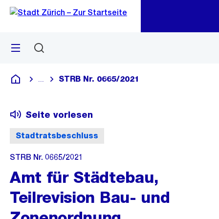
Zu
Zu
Sprunglink
Navigation
Menü
Suchen
M
öf
STRB Nr. 0665/2021
...
Blende alle Breadcrumbs ein
Deutsch
Seite vorlesen
Stadtratsbeschluss
STRB Nr. 0665/2021
Amt für Städtebau,
Teilrevision Bau- und
Zonenordnung,