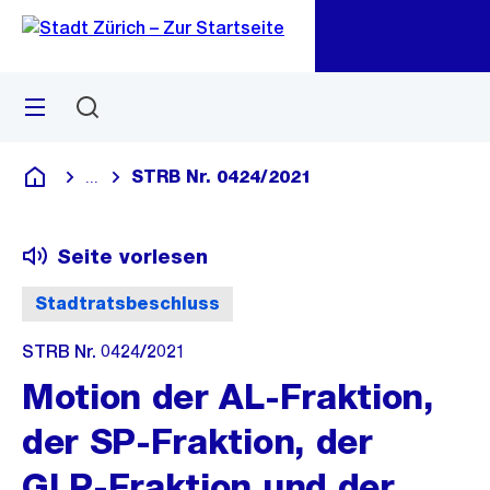
Zu
Zu
Sprunglink
Navigation
Menü
Suchen
M
öf
STRB Nr. 0424/2021
...
Blende alle Breadcrumbs ein
Deutsch
Seite vorlesen
Stadtratsbeschluss
STRB Nr. 0424/2021
Motion der AL-Fraktion,
der SP-Fraktion, der
GLP-Fraktion und der