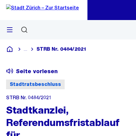
Zu
Zu
Sprunglink
Navigation
Menü
Suchen
M
öf
STRB Nr. 0484/2021
...
Blende alle Breadcrumbs ein
Deutsch
Seite vorlesen
Stadtratsbeschluss
STRB Nr. 0484/2021
Stadtkanzlei,
Referendumsfristablauf
für