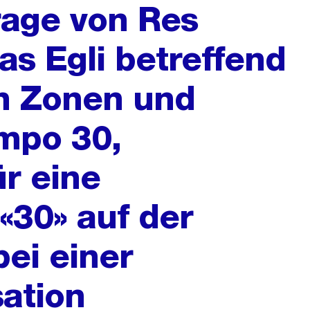
rage von Res
as Egli betreffend
on Zonen und
mpo 30,
ür eine
«30» auf der
ei einer
sation