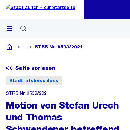
Zu
Zu
Sprunglink
Navigation
Menü
Suchen
M
öf
STRB Nr. 0503/2021
...
Blende alle Breadcrumbs ein
Deutsch
Seite vorlesen
Stadtratsbeschluss
STRB Nr. 0503/2021
Motion von Stefan Urech
und Thomas
Schwendener betreffend