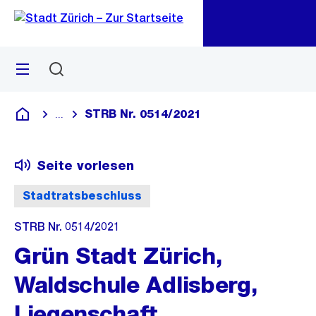
Zu
Zu
Sprunglink
Navigation
Menü
Suchen
M
öf
STRB Nr. 0514/2021
...
Blende alle Breadcrumbs ein
Deutsch
Seite vorlesen
Stadtratsbeschluss
STRB Nr. 0514/2021
Grün Stadt Zürich,
Waldschule Adlisberg,
Liegenschaft