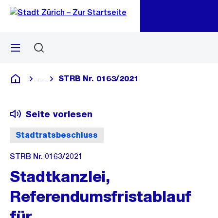
Zu
Zu
Sprunglink
Navigation
Menü
Suchen
M
öf
STRB Nr. 0163/2021
...
Blende alle Breadcrumbs ein
Deutsch
Seite vorlesen
Stadtratsbeschluss
STRB Nr. 0163/2021
Stadtkanzlei,
Referendumsfristablauf
für