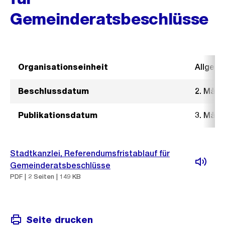
Gemeinderatsbeschlüsse
Organisationseinheit
Allgeme
Beschlussdatum
2. März
Publikationsdatum
3. März
Stadtkanzlei, Referendumsfristablauf für
Gemeinderatsbeschlüsse
PDF | 2 Seiten | 149 KB
Seite drucken