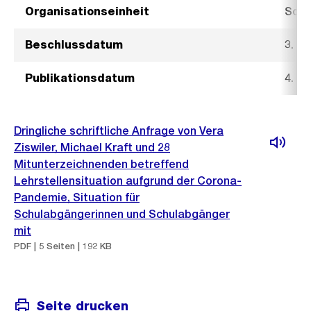
Organisationseinheit
Sozi
Beschlussdatum
3. M
Publikationsdatum
4. M
Dringliche schriftliche Anfrage von Vera
Ziswiler, Michael Kraft und 28
Mitunterzeichnenden betreffend
Lehrstellensituation aufgrund der Corona-
Pandemie, Situation für
Schulabgängerinnen und Schulabgänger
mit
PDF | 5 Seiten | 192 KB
Seite drucken