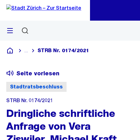
Zu
Zu
Sprunglink
Navigation
Menü
Suchen
M
öf
STRB Nr. 0174/2021
...
Blende alle Breadcrumbs ein
Deutsch
Seite vorlesen
Stadtratsbeschluss
STRB Nr. 0174/2021
Dringliche schriftliche
Anfrage von Vera
Ziswiler, Michael Kraft