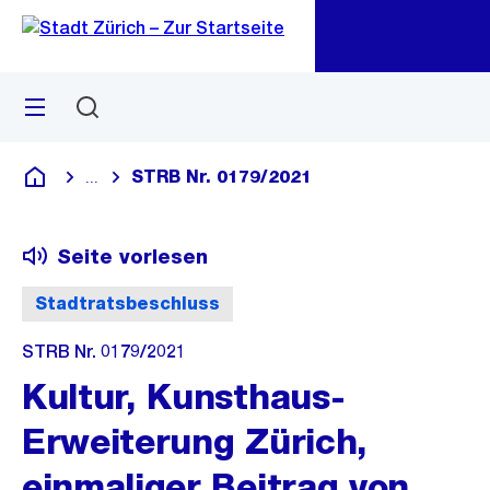
Zu
Zu
Sprunglink
Navigation
Menü
Suchen
M
öf
STRB Nr. 0179/2021
...
Blende alle Breadcrumbs ein
Deutsch
Seite vorlesen
Stadtratsbeschluss
STRB Nr. 0179/2021
Kultur, Kunsthaus-
Erweiterung Zürich,
einmaliger Beitrag von