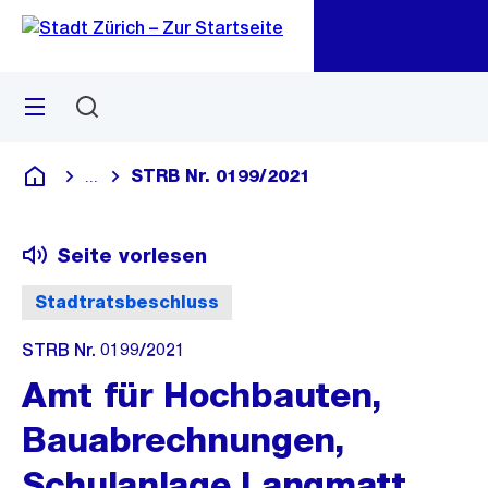
Zu
Zu
Sprunglink
Navigation
Menü
Suchen
M
öf
STRB Nr. 0199/2021
...
Blende alle Breadcrumbs ein
Deutsch
Seite vorlesen
Stadtratsbeschluss
STRB Nr. 0199/2021
Amt für Hochbauten,
Bauabrechnungen,
Schulanlage Langmatt,