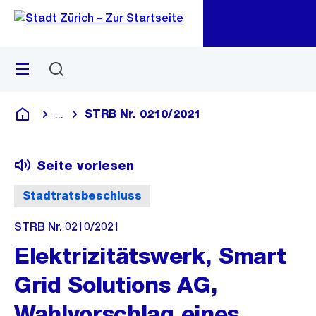
Zu
Zu
Sprunglink
Navigation
Menü
Suchen
M
öf
STRB Nr. 0210/2021
...
Blende alle Breadcrumbs ein
Deutsch
Seite vorlesen
Stadtratsbeschluss
STRB Nr. 0210/2021
Elektrizitätswerk, Smart
Grid Solutions AG,
Wahlvorschlag eines