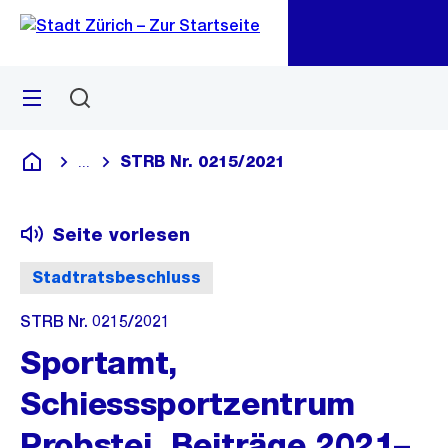
Zu
Zu
Sprunglink
Navigation
Menü
Suchen
M
öf
STRB Nr. 0215/2021
...
Blende alle Breadcrumbs ein
Deutsch
Seite vorlesen
Stadtratsbeschluss
STRB Nr. 0215/2021
Sportamt,
Schiesssportzentrum
Probstei, Beiträge 2021–