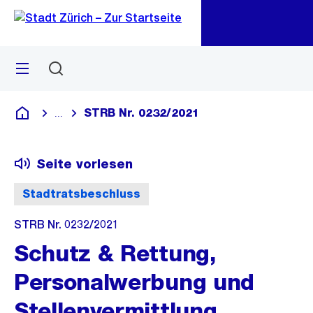
Zu
Zu
Sprunglink
Navigation
Menü
Suchen
M
öf
STRB Nr. 0232/2021
...
Blende alle Breadcrumbs ein
Deutsch
Seite vorlesen
Stadtratsbeschluss
STRB Nr. 0232/2021
Schutz & Rettung,
Personalwerbung und
Stellenvermittlung,