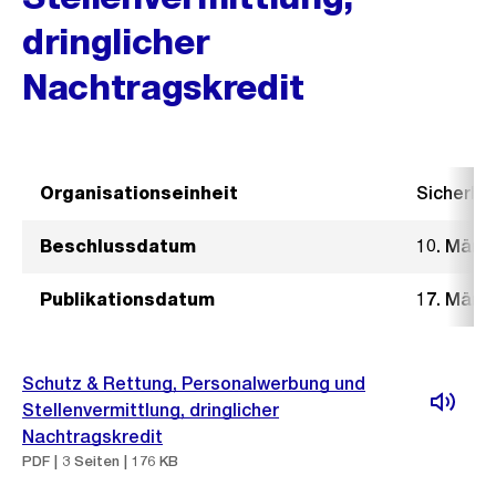
dringlicher
Nachtragskredit
Organisationseinheit
Sicherhe
Beschlussdatum
10. März
Publikationsdatum
17. März
Schutz & Rettung, Personalwerbung und
Stellenvermittlung, dringlicher
Nachtragskredit
PDF | 3 Seiten | 176 KB