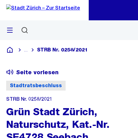
Zu
Zu
Sprunglink
Navigation
Menü
Suchen
M
öf
STRB Nr. 0258/2021
...
Blende alle Breadcrumbs ein
Deutsch
Seite vorlesen
Stadtratsbeschluss
STRB Nr. 0258/2021
Grün Stadt Zürich,
Naturschutz, Kat.-Nr.
SE4728 Seebach,