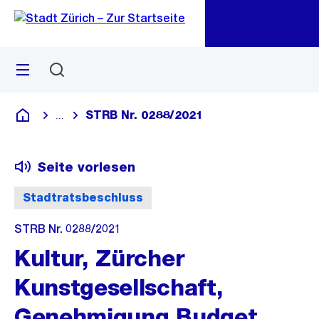
Zu
Zu
Sprunglink
Navigation
Menü
Suchen
M
öf
STRB Nr. 0288/2021
...
Blende alle Breadcrumbs ein
Deutsch
Seite vorlesen
Stadtratsbeschluss
STRB Nr. 0288/2021
Kultur, Zürcher
Kunstgesellschaft,
Genehmigung Budget