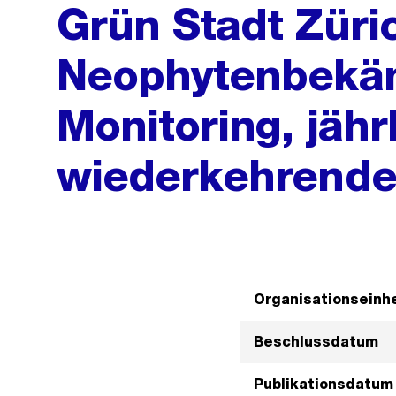
Grün Stadt Züri
Neophytenbekä
Monitoring, jähr
wiederkehrende
Organisationseinhe
Beschlussdatum
Publikationsdatum