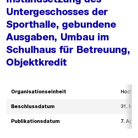
Untergeschosses der
Sporthalle, gebundene
Ausgaben, Umbau im
Schulhaus für Betreuung,
Objektkredit
Organisationseinheit
Hochb
Beschlussdatum
31. Mä
Publikationsdatum
7. Apri