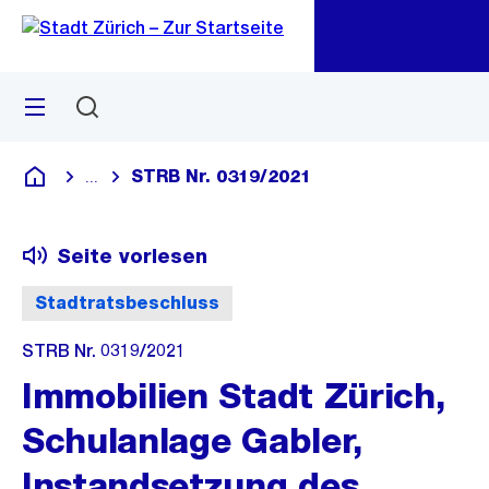
Zu
Zu
Sprunglink
Navigation
Menü
Suchen
M
öf
STRB Nr. 0319/2021
...
Blende alle Breadcrumbs ein
Deutsch
Seite vorlesen
Stadtratsbeschluss
STRB Nr. 0319/2021
Immobilien Stadt Zürich,
Schulanlage Gabler,
Instandsetzung des