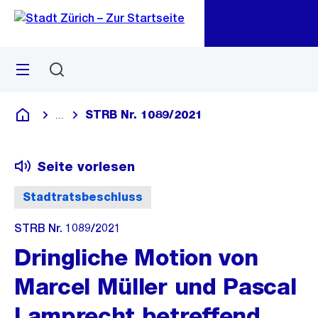
Zu
Zu
Sprunglink
Navigation
Menü
Suchen
M
öf
STRB Nr. 1089/2021
...
Blende alle Breadcrumbs ein
Deutsch
Seite vorlesen
Stadtratsbeschluss
STRB Nr. 1089/2021
Dringliche Motion von
Marcel Müller und Pascal
Lamprecht betreffend