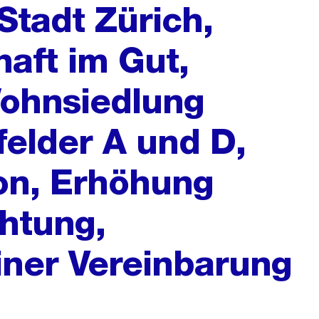
Stadt Zürich,
aft im Gut,
ohnsiedlung
felder A und D,
on, Erhöhung
chtung,
ner Vereinbarung