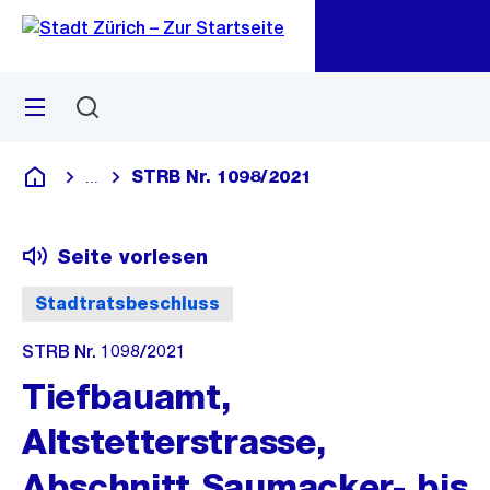
Zu
Zu
Sprunglink
Navigation
Menü
Suchen
M
öf
STRB Nr. 1098/2021
...
Blende alle Breadcrumbs ein
Deutsch
Seite vorlesen
Stadtratsbeschluss
STRB Nr. 1098/2021
Tiefbauamt,
Altstetterstrasse,
Abschnitt Saumacker- bis