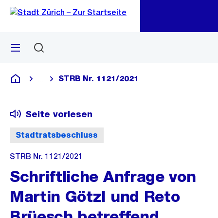
Zu
Zu
Sprunglink
Navigation
Menü
Suchen
M
öf
STRB Nr. 1121/2021
...
Blende alle Breadcrumbs ein
Deutsch
Seite vorlesen
Stadtratsbeschluss
STRB Nr. 1121/2021
Schriftliche Anfrage von
Martin Götzl und Reto
Brüesch betreffend