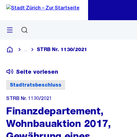
Zu
Zu
Sprunglink
Navigation
Menü
Suchen
M
öf
STRB Nr. 1130/2021
...
Blende alle Breadcrumbs ein
Deutsch
Seite vorlesen
Stadtratsbeschluss
STRB Nr. 1130/2021
Finanzdepartement,
Wohnbauaktion 2017,
Gewährung eines