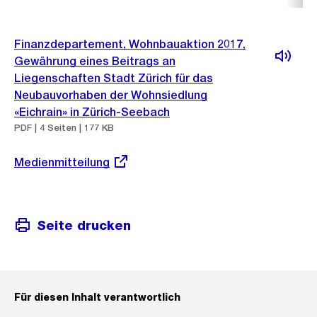
Finanzdepartement, Wohnbauaktion 2017,
Gewährung eines Beitrags an
Liegenschaften Stadt Zürich für das
Neubauvorhaben der Wohnsiedlung
«Eichrain» in Zürich-Seebach
PDF | 4 Seiten | 177 KB
Externer
Medienmitteilung
Link:
Seite drucken
Für diesen Inhalt verantwortlich