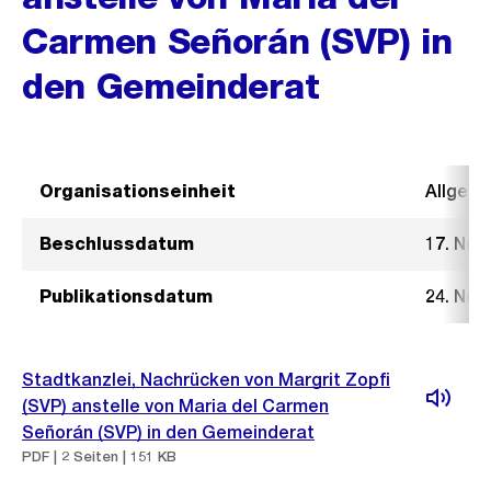
Carmen Señorán (SVP) in
den Gemeinderat
Organisationseinheit
Allgeme
Beschlussdatum
17. Nov
Publikationsdatum
24. Nov
Stadtkanzlei, Nachrücken von Margrit Zopfi
(SVP) anstelle von Maria del Carmen
Señorán (SVP) in den Gemeinderat
PDF | 2 Seiten | 151 KB