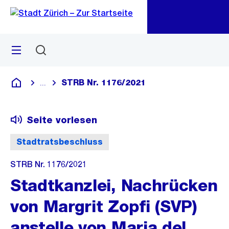
Zu
Zu
Sprunglink
Navigation
Menü
Suchen
M
öf
STRB Nr. 1176/2021
...
Blende alle Breadcrumbs ein
Deutsch
Seite vorlesen
Stadtratsbeschluss
STRB Nr. 1176/2021
Stadtkanzlei, Nachrücken
von Margrit Zopfi (SVP)
anstelle von Maria del