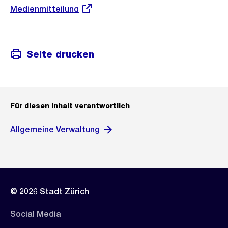
Externer
Medienmitteilung
Link:
Seite drucken
Für diesen Inhalt verantwortlich
Allgemeine Verwaltung
© 2026 Stadt Zürich
Social Media