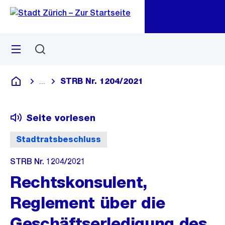
Zu
Zu
Sprunglink
Navigation
Menü
Suchen
M
öf
STRB Nr. 1204/2021
...
Blende alle Breadcrumbs ein
Deutsch
Seite vorlesen
Stadtratsbeschluss
STRB Nr. 1204/2021
Rechtskonsulent,
Reglement über die
Geschäftserledigung des