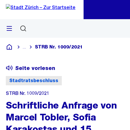
Zu
Zu
Sprunglink
Navigation
Menü
Suchen
M
öf
STRB Nr. 1009/2021
...
Blende alle Breadcrumbs ein
Deutsch
Seite vorlesen
Stadtratsbeschluss
STRB Nr. 1009/2021
Schriftliche Anfrage von
Marcel Tobler, Sofia
Karakostas und 15